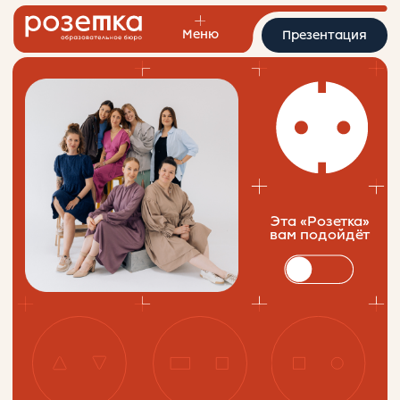
Меню
Презентация
Эта «Розетка»
вам подойдёт
Создаём образование,
которое заряжает
команды
«Розетка» — партнёр по изменениям и
обучению: создаём человекоцентричные