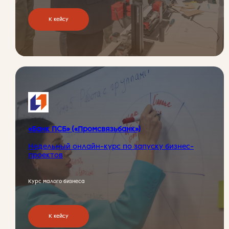
К кейсу
«Банк ПСБ» («Промсвязьбанк»)
Недельный онлайн-курс по запуску бизнес-
проектов
Курс малого бизнеса
К кейсу