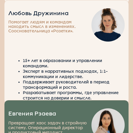
Проектирует обучение, которое
работает на бизнес-цели.
Методист стратегического уровня.
10+ лет опыта в разработке образовательных
решений.
Эксперт в системном мышлении
и проектировании методических
инструментов.
Экс-директор по развитию «Лекториума».
Разрабатывает комплексные решения для
ИТ, ритейла и корпоративных клиентов.
100+
завершённых проектов:
курсов, событий, созданных сообществ.
5 лет
на рынке корпоративного образования.
200+
методистов, фасилитаторов и экспертов по созданию