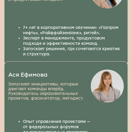
образовательных программ.
5
стран работы:
Россия, Казахстан, Израиль, Армения, Испания.
Индивидуальный
и системный подход
Подробно изучаем запрос, совместно обсуждаем
задачи и глубоко погружаемся в контекст
компании, чтобы сделать эффективный курс или
образовательное мероприятие.
Вовлечённость
и заинтересованность
в результате
Нам не всё равно, каким получится проект. Команда
глубоко погружена в образовательную сферу,
развивает насмотренность, болеет за качество.
Мы посоветуем то, что целесообразно для вашего
бизнеса, по итогам проекта подготовим аналитику
и рекомендации.