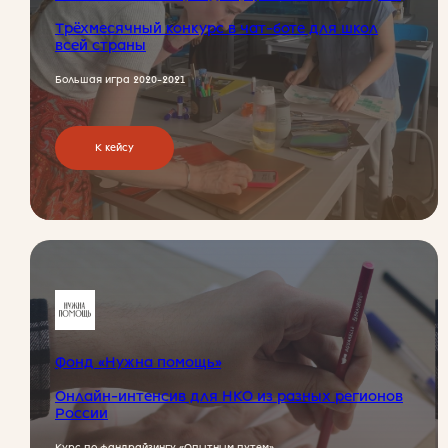
Трёхмесячный конкурс в чат-боте для школ
всей страны
Большая игра 2020-2021
К кейсу
Чтобы обсудить свой проект
и зарядиться энергией от
«Розетки»,
напишите нам или оставьте свой
контакт — мы свяжемся с вами
Задать вопрос
Фонд «Нужна помощь»
Онлайн-интенсив для НКО из разных регионов
России
Курс по фандрайзингу «Опытным путем»