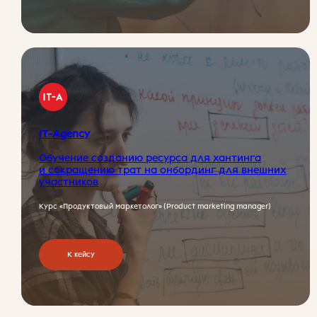
IT-Agency
Обучение созданию ресурса для хантинга
и сокращению трат на онбординг для внешних
участников
Курс «Продуктовый маркетолог» (Product marketing manager)
К кейсу
Заказать мини-аудит и
забрать подарок —
«
Расследование бюро