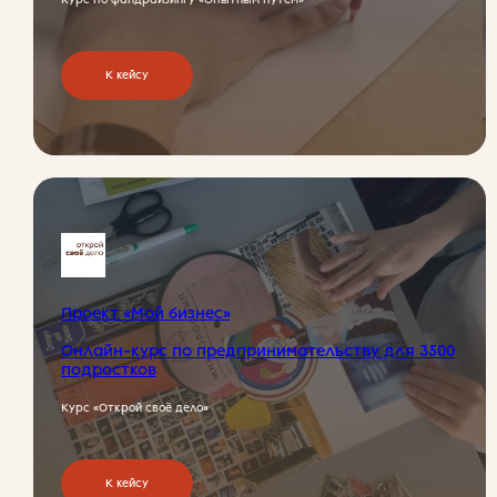
г. Москва,
Российская Федерация
К кейсу
Email: ineedyou@rozetka.team
Для компаний
Библиотека
Для HR/L&D/T&D
Офферта
Персональные данные
Для методистов
Кейсы
Реквизиты
Блог
О бюро
Проект «Мой бизнес»
Онлайн-курс по предпринимательству для 3500
подростков
Курс «Открой своё дело»
Подписаться на новости
Получить презентацию
К кейсу