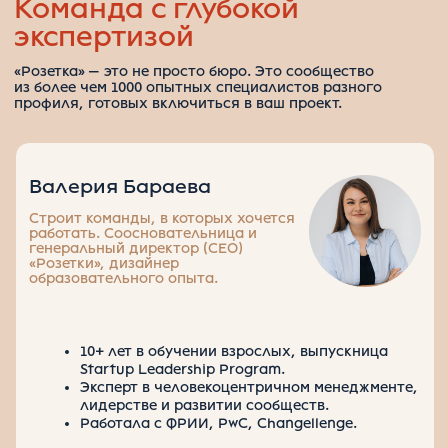
Анастасия Свирина
Соединяет людей и смыслы.
Менеджер по партнёрствам
и фасилитатор.
Эксперт в человекоцентричной
коммуникации.
Выстраивает сообщества и коллаборации
вокруг брендов.
Работает на стыке бизнеса, НКО
и образования.
Валентина Полякова
Создаёт пространства, где люди
учатся и общаются. Методист
и менеджер сообществ.
7+ лет опыта в образовании, управлении
сообществами.
Фасилитатор хакатонов и нетворкингов.
Эксперт в коммуникации и управлении
проектами.
Делала проекты для «Авито», МТС, «Газпром
нефти», «Райффайзенбанка».
Анастасия Грибановская