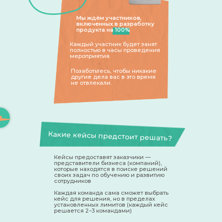
Мы ждём участников,
включенных в разработку
продукта на 100%
Каждый участник будет занят
полностью в часы проведения
мероприятия.
Позаботьтесь, чтобы никакие
другие дела вас в это время
не отвлекали.
Какие кейсы предстоит решать?
Кейсы предоставят заказчики —
представители бизнеса (компаний),
которые находятся в поиске решений
своих задач по обучению и развитию
сотрудников
Каждая команда сама сможет выбрать
кейс для решения, но в пределах
установленных лимитов (каждый кейс
решается 2−3 командами)