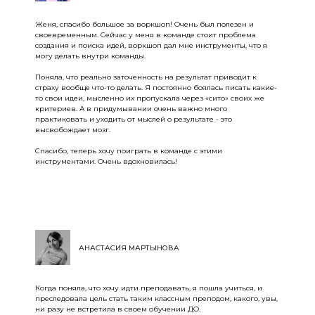
Женя, спасибо большое за воркшоп! Очень был полезен и
своевременным. Сейчас у меня в команде стоит проблема
создания и поиска идей, воркшоп дал мне инструменты, что я
могу делать внутри команды.
Поняла, что реально заточенность на результат приводит к
страху вообще что-то делать. Я постоянно боялась писать какие-
то свои идеи, мысленно их пропускала через «сито» своих же
критериев. А в придумывании очень важно много
практиковать и уходить от мыслей о результате - это
высвобождает мозг.
Спасибо, теперь хочу поиграть в команде с этими
инструментами. Очень вдохновилась!
АНАСТАСИЯ МАРТЫНОВА
Когда поняла, что хочу идти преподавать, я пошла учиться, и
преследовала цель стать таким классным преподом, какого, увы,
ни разу не встретила в своем обучении ДО.