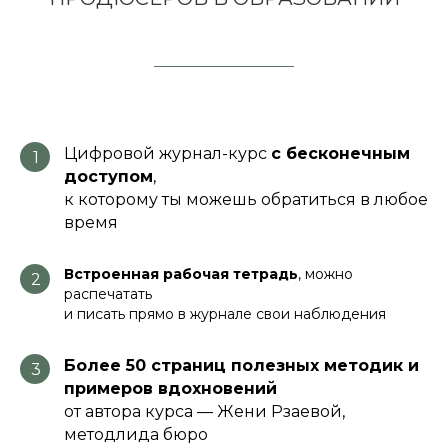
Цифровой журнал-курс
с бесконечным
1
доступом
,
к которому ты можешь обратиться в любое
время
Встроенная рабочая тетрадь
, можно
2
распечатать
и писать прямо в журнале свои наблюдения
Более 50 страниц полезных методик и
3
примеров вдохновений
от автора курса — Жени Рзаевой,
методлида бюро