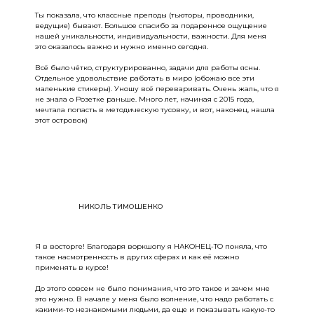
Ты показала, что классные преподы (тьюторы, проводники,
ведущие) бывают. Большое спасибо за подаренное ощущение
нашей уникальности, индивидуальности, важности. Для меня
это оказалось важно и нужно именно сегодня.
Всё было чётко, структурированно, задачи для работы ясны.
Отдельное удовольствие работать в миро (обожаю все эти
маленькие стикеры). Уношу всё переваривать. Очень жаль, что я
не знала о Розетке раньше. Много лет, начиная с 2015 года,
мечтала попасть в методическую тусовку, и вот, наконец, нашла
этот островок)
НИКОЛЬ ТИМОШЕНКО
Я в восторге! Благодаря воркшопу я НАКОНЕЦ-ТО поняла, что
такое насмотренность в других сферах и как её можно
применять в курсе!
До этого совсем не было понимания, что это такое и зачем мне
это нужно. В начале у меня было волнение, что надо работать с
какими-то незнакомыми людьми, да еще и показывать какую-то