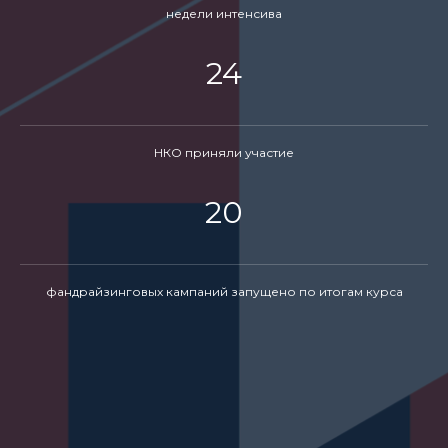
недели интенсива
24
НКО приняли участие
г. Москва,
Российская Федерация
20
Email: ineedyou@rozetka.team
Для компаний
Библиотека
Для HR/L&D/T&D
Офферта
фандрайзинговых кампаний запущено по итогам курса
Для методистов
Персональные данные
Кейсы
Реквизиты
Блог
О бюро