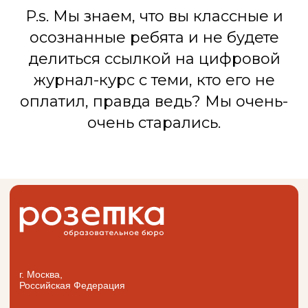
P.s. Мы знаем, что вы классные и
г. Москва,
Российская Федерация
осознанные ребята и не будете
делиться ссылкой на цифровой
Email: ineedyou@rozetka.team
журнал-курс с теми, кто его не
оплатил, правда ведь? Мы очень-
Для компаний
Библиотека
Для HR/L&D/T&D
Офферта
очень старались.
Для методистов
Персональные данные
Кейсы
Реквизиты
Блог
О бюро
Подписаться на новости
Получить презентацию