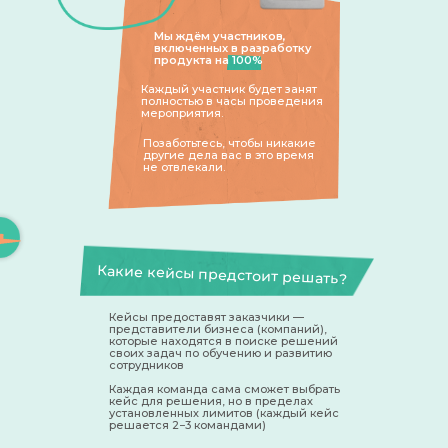
Мы ждём участников,
включенных в разработку
продукта на 100%
Каждый участник будет занят
полностью в часы проведения
мероприятия.
Позаботьтесь, чтобы никакие
другие дела вас в это время
не отвлекали.
Какие кейсы предстоит решать?
Кейсы предоставят заказчики —
представители бизнеса (компаний),
которые находятся в поиске решений
своих задач по обучению и развитию
сотрудников
Каждая команда сама сможет выбрать
кейс для решения, но в пределах
установленных лимитов (каждый кейс
решается 2−3 командами)