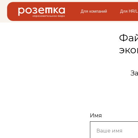
Для компаний
Для HR/L&D/T&D
Фай
эко
З
Имя