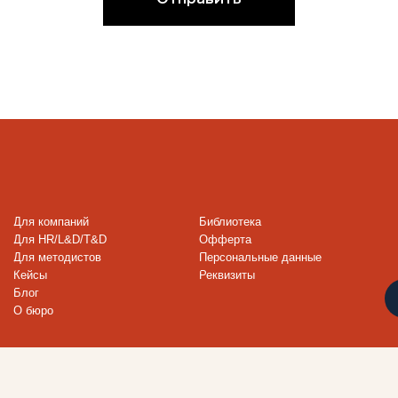
омпаний
Библиотека
R/L&D/T&D
Офферта
етодистов
Персональные данные
Реквизиты
Подписаться н
о