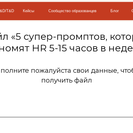
Кейсы
Сообщество образованцев
Блог
О бюро
Кон
ru
en
|
л «5 супер-промптов, кот
номят HR 5-15 часов в нед
аполните пожалуйста свои данные, что
получить файл