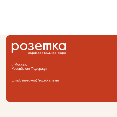
г. Москва,
Для к
Российская Федерация
Для H
Для м
Email: ineedyou@rozetka.team
Кейсы
Блог
О бюр