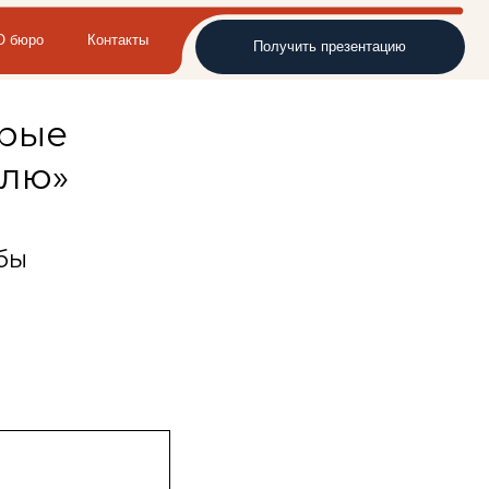
такты
Получить презентацию
орые
елю»
бы