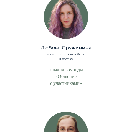
Любовь Дружинина
соосновательница бюро
«Розетка»
тимлид команды
«Общение
с участниками»