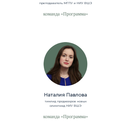
преподаватель МГПУ и НИУ ВШЭ
Для компаний
Библиотека
команда «Программа»
Для HR/L&D/T&D
Офферта
Для методистов
Персональные данные
Кейсы
Реквизиты
Блог
О бюро
Подписаться на новости
Получить презентацию
Наталия Павлова
тимлид продюсеров новых
«Розетка» —
олимпиад НИУ ВШЭ
заряд для вашего бизнеса
команда «Программа»