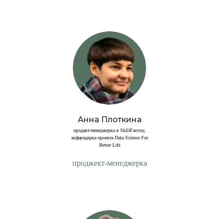
Анна Плоткина
продакт-менеджерка в SkillFactory,
кофаундерка проекта Data Science For
Better Life
проджект-менеджерка