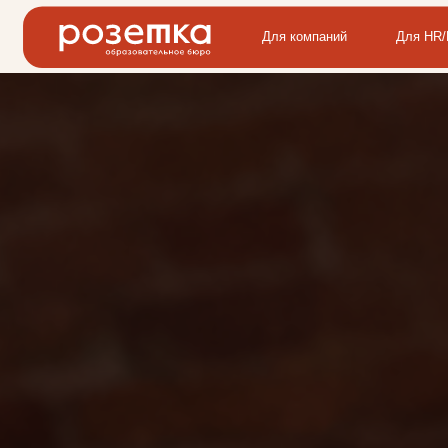
Для компаний
Для HR/LD/TD