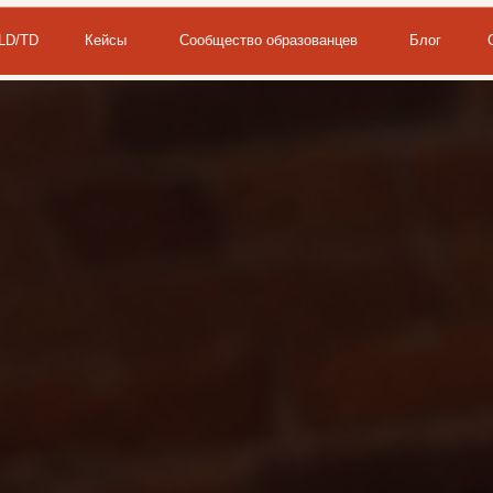
Кейсы
Сообщество образованцев
Блог
О бюро
Кон
ru
en
|