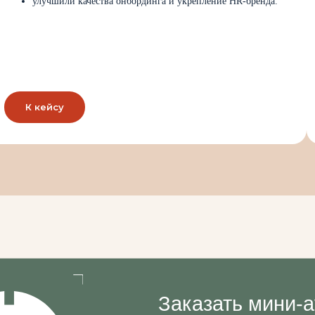
улучшили качества онбординга и укрепление HR-бренда.
К кейсу
Заказать мини-аудит и 
— «Расследование бю
в адаптации утекают лю