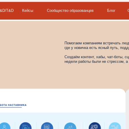
Кейсы
Сообщество образованцев
Блог
О бюро
Кон
ru
en
|
Помогаем компаниям встречать людей осознанно. Пр
где у новичка есть ясный путь, поддержка и живые то
Создаём контент, хабы, чат-боты, сценарии и систем
недели работы были не стрессом, а стартом вовлечё