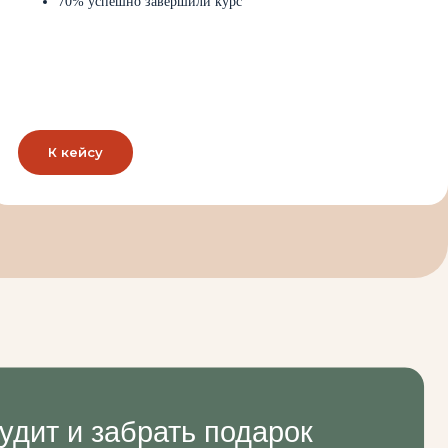
70% успешно завершили курс
К кейсу
забрать подарок
ро
„„
Розетка
”
: где
ди и деньги?»
Заполнить форму