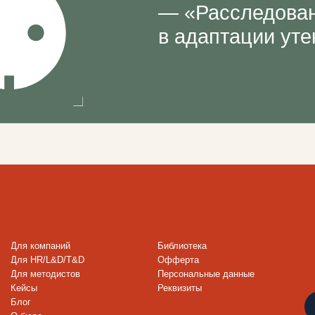
омпаний
Библиотека
R/L&D/T&D
Офферта
етодистов
Персональные данные
Реквизиты
Подписаться н
о