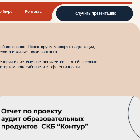
такты
Получить презентацию
оектируем маршруты адаптации,
чки контакта.
у наставничества — чтобы первые
нности и эффективности.