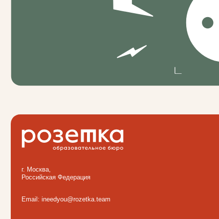
г. Москва,
Для к
Российская Федерация
Для H
Для м
Email: ineedyou@rozetka.team
Кейсы
Блог
О бюр