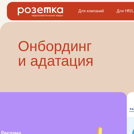
Для компаний
Для HR/L&D/T&D
Онбординг
и адатация